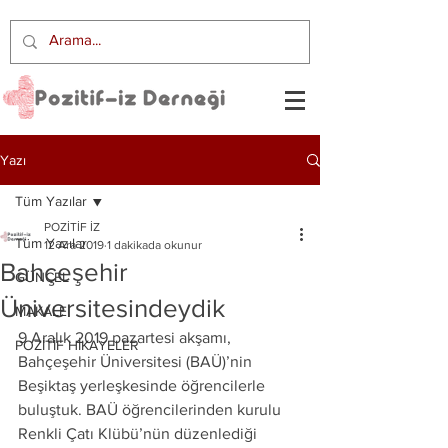
Yazı
Tüm Yazılar
POZİTİF İZ
Tüm Yazılar
12 Ara 2019
1 dakikada okunur
Bahçeşehir
GÜNCEL
Üniversitesindeydik
MAKALE
9 Aralık 2019 pazartesi akşamı, 
POZİTİF HİKAYELER
Bahçeşehir Üniversitesi (BAÜ)’nin  
Beşiktaş yerleşkesinde öğrencilerle 
buluştuk. BAÜ öğrencilerinden kurulu 
Renkli Çatı Klübü’nün düzenlediği 