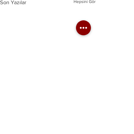
Hepsini Gör
Son Yazılar
Biz varız.
Birlikteysek daha dinamik,
daha bilgili ve çok daha güçlüyüz.