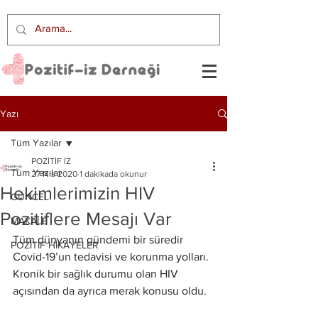
Yazı
Tüm Yazılar
POZİTİF İZ
Tüm Yazılar
27 Nis 2020
1 dakikada okunur
Hekimlerimizin HIV
GÜNCEL
Pozitiflere Mesajı Var
MAKALE
Tüm dünyanın gündemi bir süredir 
POZİTİF HİKAYELER
Covid-19’un tedavisi ve korunma yolları. 
Kronik bir sağlık durumu olan HIV 
açısından da ayrıca merak konusu oldu. 