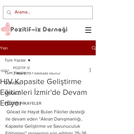
Yazı
Tüm Yazılar
POZİTİF İZ
Tüm Yazılar
2 May 2019
1 dakikada okunur
HIV Kapasite Geliştirme
GÜNCEL
Eğitimleri İzmir'de Devam
MAKALE
Ediyor
POZİTİF HİKAYELER
 Gilead ile Hayat Bulan Fikirler desteği 
ile devam eden “Akran Danışmanlığı, 
Kapasite Geliştirme ve Savunuculuk 
Eğitimleri” projesinin son eğitimi 25-26 