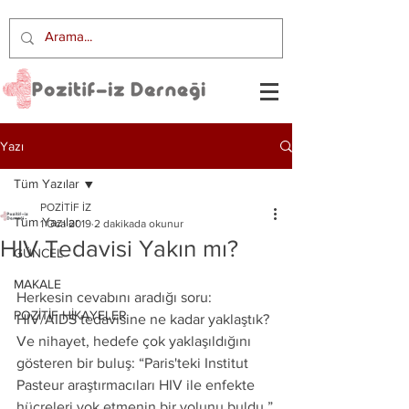
Yazı
Tüm Yazılar
POZİTİF İZ
Tüm Yazılar
1 Oca 2019
2 dakikada okunur
HIV Tedavisi Yakın mı?
GÜNCEL
MAKALE
Herkesin cevabını aradığı soru: 
POZİTİF HİKAYELER
HIV/AIDS tedavisine ne kadar yaklaştık? 
Ve nihayet, hedefe çok yaklaşıldığını 
gösteren bir buluş: “Paris'teki Institut 
Pasteur araştırmacıları HIV ile enfekte 
hücreleri yok etmenin bir yolunu buldu.”