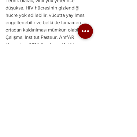
Teorik olarak; viral yük yeterince 
düşükse, HIV hücresinin gizlendiği  
hücre yok edilebilir, vücutta yayılması 
engellenebilir ve belki de tamamen 
ortadan kaldırılması mümkün olabilir.
Çalışma, Institut Pasteur, AmfAR 
(Amerikan AIDS Araştırma Vakfı) ve 
Sidaction tarafından finanse edilmiştir.
Kaynak: 
dailymail.co.uk
GÜNCEL
Hepsini Gör
Son Yazılar