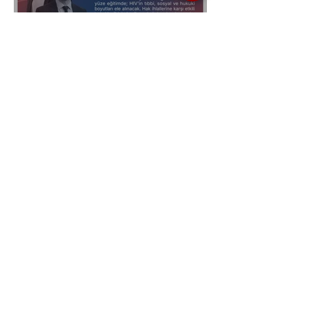
Ankara ve Bölge İlleri İçin:
Hukukçulara Yönelik ‘HIV ve
Hukuk’ Eğitimi