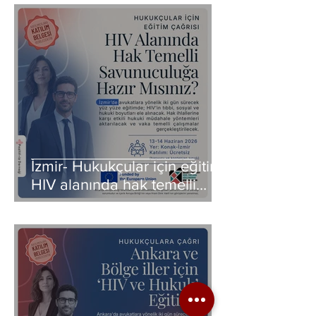
İzmir- Hukukçular için eğitim:
HIV alanında hak temelli
savunuculuğa hazır mısınız?