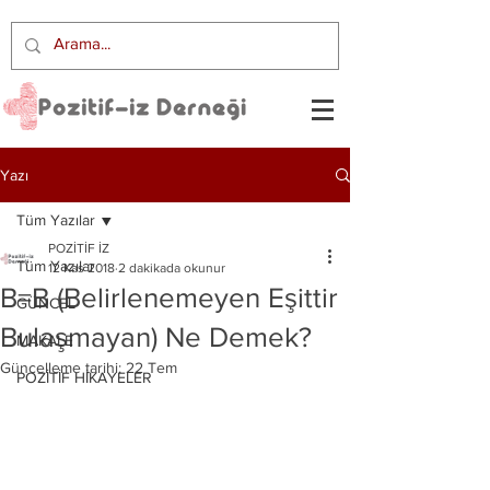
Yazı
Tüm Yazılar
POZİTİF İZ
Tüm Yazılar
12 Kas 2018
2 dakikada okunur
B=B (Belirlenemeyen Eşittir
GÜNCEL
Bulaşmayan) Ne Demek?
MAKALE
Güncelleme tarihi:
22 Tem
POZİTİF HİKAYELER