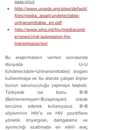
pass-virus
http://www.unaids.org/sites/default/
files/media_asset/undetectable-
untransmittable_en.pdf
http://www.who.int/hiv/mediacentr
e/news/viral-supression-hiv-
transmission/en/
Bu araştırmaların verileri sonrasında 
dünyada U=U 
(Undetectable=Untransmittable) sloganı 
kullanılmaya ve bu alanda çalışan kişiler 
bunun savunuculuğu yapmaya başladı. 
Türkçede ise bunu B=B 
(Belirlenemeyen=Bulaşmayan) olarak 
tercüme ederek kullanıyoruz. B=B 
söyleminin HIV’e ve HIV pozitiflere 
yönelik önyargıları, damgalama ve 
ayrımcılığı azaltmada en etkili araç 