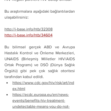
Bu araştırmalara aşağıdaki bağlantılardan 
ulaşabilirsiniz:
http://i-base.info/htb/32308
http://i-base.info/htb/34604
Bu bilimsel gerçek ABD ve Avrupa 
Hastalık Kontrol ve Önleme Merkezleri, 
UNAIDS (Birleşmiş Milletler HIV/AIDS 
Ortak Programı) ve DSÖ (Dünya Sağlık 
Örgütü) gibi pek çok sağlık otoritesi 
tarafından kabul edildi.
https://www.cdc.gov/hiv/risk/art/ind
ex.html
https://ecdc.europa.eu/en/news-
events/benefits-hiv-treatment-
undetectable-means-you-do-not-