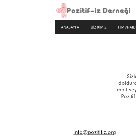
ANASAYFA
BİZ KİMİZ
HIV ve AID
Siz
doldura
mail ve
Poziti
info@pozitifiz.org