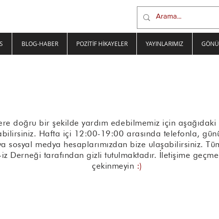
S
BLOG-HABER
POZİTİF HİKAYELER
YAYINLARIMIZ
GÖNÜ
lere doğru bir şekilde yardım edebilmemiz için aşağıdaki 
bilirsiniz. Hafta içi 12:00-19:00 arasında telefonla, gün
ya sosyal medya hesaplarımızdan bize ulaşabilirsiniz. Tüm 
f-iz Derneği tarafından gizli tutulmaktadır. İletişime geçme
çekinmeyin
:)