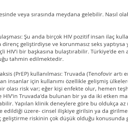
cesinde veya sırasında meydana gelebilir. Nasıl ola
bulaşması: Şu anda birçok HIV pozitif insan ilaç ku
ara direnç geliştirdiyse ve korunmasız seks yaptıysa
HIV'i bir başkasına bulaştırabilir. Türkiye’de en az
uğu tahmin edilmektedir.
sis (PrEP) kullanılması: Truvada (Tenofovir artı e
lan insanlar için kullanımı özellikle gelişmiş ülkele
ir olası risk var; eğer kişi enfekte olur, hemen teşh
HIV'in Truvada'da bulunan bir ya da iki etken m
abilir. Yapılan klinik deneylere göre bu oldukça az 
dildiği üzere- cinsel ilişkiye girilsin ya da girilm
nç geliştirme riskinin çok düşük olduğu konusunda g