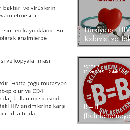
n bakteri ve virüslerin
devam etmesidir.
Türkiye'de HIV
rmesinden kaynaklanır. Bu
Tedavisi ve Tak
 olarak enzimlerde
Yapılan Hasta
ası ve kopyalanması
POZİTİF İZ
12 Kas 2018
2 dakikada o
ızdır. Hatta çoğu mutasyon
ebep olur ve CD4
 ilaç kullanımı sırasında
B=B
aki HIV enzimlerine karşı
ci adı altında
(Belirlenemey
Eşittir Bulaşm