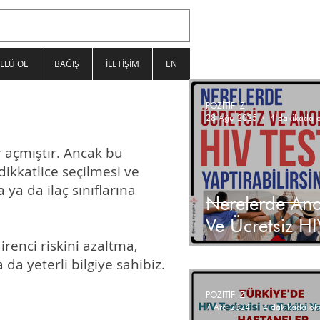
LLÜ OL
BAĞIŞ
İLETİŞİM
EN
POZİTİF İZ
28 Ağu 2025
r açmıştır. Ancak bu
dikkatlice seçilmesi ve
 ya da ilaç sınıflarına
Nerelerde An
Ve Ücretsiz HI
irenci riskini azaltma,
Yaptırabilirsin
da yeterli bilgiye sahibiz.
POZİTİF İZ
7 Ara 2024
4 dakikada ok