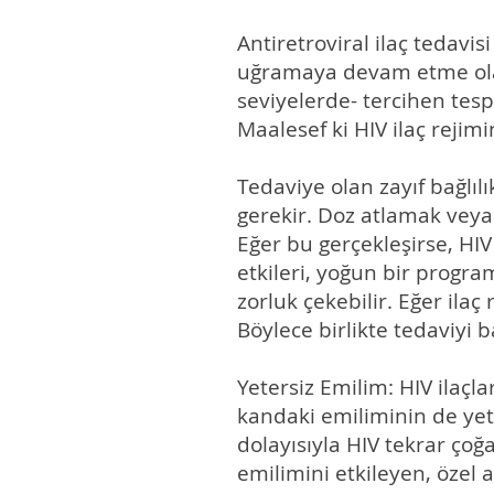
Antiretroviral ilaç tedav
uğramaya devam etme olası
seviyelerde- tercihen tes
Maalesef ki HIV ilaç rejim
Tedaviye olan zayıf bağlılı
gerekir. Doz atlamak veya
Eğer bu gerçekleşirse, HIV
etkileri, yoğun bir progr
zorluk çekebilir. Eğer ila
Böylece birlikte tedaviyi b
Yetersiz Emilim: HIV ilaç
kandaki emiliminin de yete
dolayısıyla HIV tekrar çoğ
emilimini etkileyen, özel 