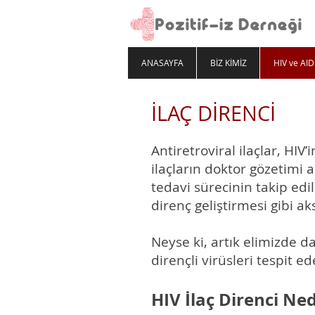
ANASAYFA
BİZ KİMİZ
HIV ve AID
İLAÇ DİRENCİ
Antiretroviral ilaçlar, HI
ilaçların doktor gözetimi a
tedavi sürecinin takip edil
direnç geliştirmesi gibi aks
Neyse ki, artık elimizde d
dirençli virüsleri tespit e
HIV İlaç Direnci Ned