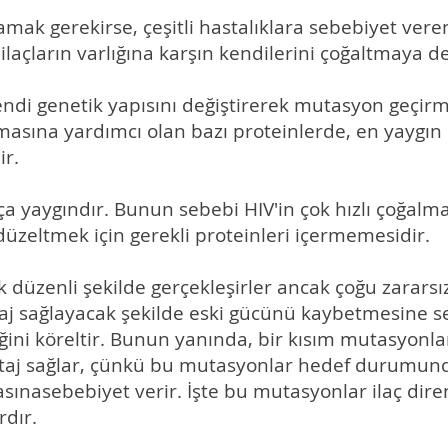
lamak gerekirse, çeşitli hastalıklara sebebiyet vere
 ilaçların varlığına karşın kendilerini çoğaltmaya 
 kendi genetik yapısını değiştirerek mutasyon geçi
masına yardımcı olan bazı proteinlerde, en yaygın
ir.
a yaygındır. Bunun sebebi HIV'in çok hızlı çoğalm
düzeltmek için gerekli proteinleri içermemesidir.
 düzenli şekilde gerçekleşirler ancak çoğu zarars
taj sağlayacak şekilde eski gücünü kaybetmesine s
ini köreltir. Bunun yanında, bir kısım mutasyonlar
ntaj sağlar, çünkü bu mutasyonlar hedef durumund
asınasebebiyet verir. İşte bu mutasyonlar ilaç diren
dır.