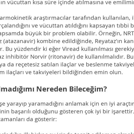
rının vücuttan kısa süre içinde atılmasına ve emilim
rmokinetik araştırmacılar tarafından kullanılan, i
parçalandığını ve vücuttan atıldığını kapsayan tıbbi b
kapsamda büyük bir problem olabilir. Örneğin, NRTI 
 (atazanavir) kombine edildiğinde, Reyataz'ın kan 
r. Bu yüzdendir ki eğer Viread kullanılması gereki
 inhibitör Norvir (ritonavir) de kullanılmalıdır. Bu
 ya da reçetesiz satılan ilaçlar ve beslenme takviy
 ilaçları ve takviyeleri bildiğinden emin olun.
 Olmadığımı Nereden Bileceğim?
 işe yarayıp yaramadığını anlamak için en iyi araçtı
inin başarılı olduğunu gösteren çok iyi bir işaretti
zamanları da gösterir: