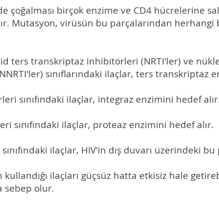
inde çoğalması birçok enzime ve CD4 hücrelerine sa
ır. Mutasyon, virüsün bu parçalarından herhangi bi
id ters transkriptaz inhibitörleri (NRTI'ler) ve nük
NNRTI'ler) sınıflarındaki ilaçlar, ters transkriptaz e
leri sınıfındaki ilaçlar, integraz enzimini hedef alır
eri sınıfındaki ilaçlar, proteaz enzimini hedef alır.
sınıfındaki ilaçlar, HIV'in dış duvarı üzerindeki bu 
in kullandığı ilaçları güçsüz hatta etkisiz hale getir
 sebep olur.