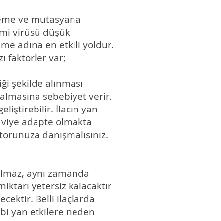
 üreme ve mutasyana
imi virüsü düşük
me adına en etkili yoldur.
ı faktörler var;
iği şekilde alınması
almasına sebebiyet verir.
iştirebilir. İlacın yan
daviye adapte olmakta
ktorunuza danışmalısınız.
 olmaz, aynı zamanda
iktarı yetersiz kalacaktır
ektir. Belli ilaçlarda
gibi yan etkilere neden