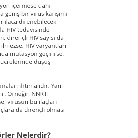
asyon içermese dahi
 geniş bir virüs karışımı
r ilaca direnebilecek
sla HIV tedavisinde
, dirençli HIV sayısı da
rilmezse, HIV varyantları
ıda mutasyon geçirirse,
 hücrelerinde düşüş
aları ihtimalidir. Yani
ilir. Örneğin NNRTI
se, virüsün bu ilaçları
çlara da dirençli olması
rler Nelerdir?