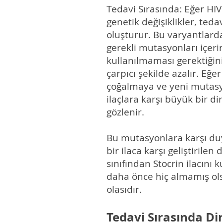
Tedavi Sırasında: Eğer HI
genetik değişiklikler, ted
oluşturur. Bu varyantlard
gerekli mutasyonları içeri
kullanılmaması gerektiğini
çarpıcı şekilde azalır. Eğ
çoğalmaya ve yeni mutasy
ilaçlara karşı büyük bir 
gözlenir.
Bu mutasyonlara karşı duy
bir ilaca karşı geliştirile
sınıfından Stocrin ilacını 
daha önce hiç almamış ols
olasıdır.
Tedavi Sırasında Di