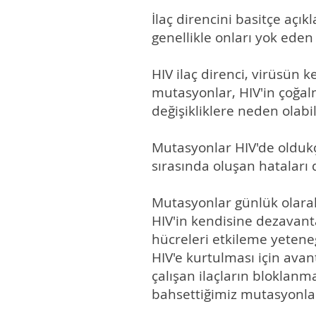
İlaç direncini basitçe açık
genellikle onları yok eden
HIV ilaç direnci, virüsün
mutasyonlar, HIV'in çoğal
değişikliklere neden olabil
Mutasyonlar HIV'de oldukç
sırasında oluşan hataları 
Mutasyonlar günlük olarak
HIV'in kendisine dezavan
hücreleri etkileme yeteneğ
HIV'e kurtulması için ava
çalışan ilaçların bloklanm
bahsettiğimiz mutasyonlar