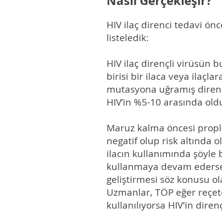
Nasıl Gerçekleşir?
HIV ilaç direnci tedavi ön
listeledik:
HIV ilaç dirençli virüsün 
birisi bir ilaca veya ilaçl
mutasyona uğramış dirençli 
HIV’in %5-10 arasında old
Maruz kalma öncesi proplak
negatif olup risk altında o
ilacın kullanımında şöyle b
kullanmaya devam ederse 
geliştirmesi söz konusu ol
Uzmanlar, TÖP eğer reçete e
kullanılıyorsa HIV'in dire