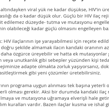
isi altındayken viral yük ne kadar düşükse, HIV'in
lığı da o kadar düşük olur. Güçlü bir HIV ilaç rej
pit edilemez düzeyde- tutma ve mutasyonu engelle
inin olabileceği kadar güçlü olmasını engelleyen baz
k: HIV ilaçlarının işe yarayabilmesi için reçete edild
 doğru şekilde almamak ilacın kandaki oranının az
 daha özgürce üreyebilir ve hatta ek mutasyonlar gel
am veya unutkanlık gibi sebepler yüzünden kişi te
ç rejiminize adapte olmakta zorluk yaşıyorsanız, do
asitleştirmek gibi yeni çözümler üretebilirsiniz.
larının programa uygun alınması tek başına yeterli
rli olması gerekir. Aksi bir durumda kandaki ilaç m
almaya ve mutasyona uğramaya elverişli hale getirec
alım kuralları vardır. Bazen ilaçlar kusma ve ishal 