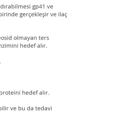
Ne Demek?
ldırabilmesi gp41 ve
rinde gerçekleşir ve ilaç
leosid olmayan ters
nzimini hedef alır.
.
proteini hedef alır.
ebilir ve bu da tedavi