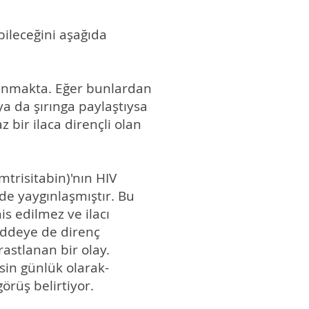
bileceğini aşağıda
llanmakta. Eğer bunlardan
 ya da şırınga paylaştıysa
 bir ilaca dirençli olan
mtrisitabin)'nın HIV
rde yaygınlaşmıştır. Bu
is edilmez ve ilacı
addeye de direnç
rastlanan bir olay.
esin günlük olarak-
örüş belirtiyor.