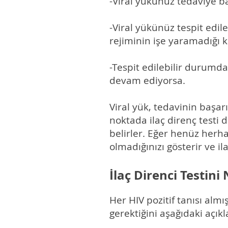
-Viral yükünüz tedaviye ba
-Viral yükünüz tespit edil
rejiminin işe yaramadığı k
-Tespit edilebilir durumd
devam ediyorsa.
Viral yük, tedavinin başa
noktada ilaç direnç testi d
belirler. Eğer henüz herha
olmadığınızı gösterir ve il
İlaç Direnci Testin
Her HIV pozitif tanısı almı
gerektiğini aşağıdaki açıkl