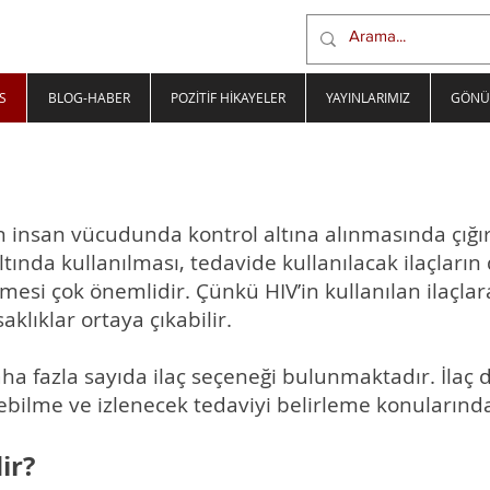
S
BLOG-HABER
POZİTİF HİKAYELER
YAYINLARIMIZ
GÖNÜ
V’in insan vücudunda kontrol altına alınmasında çığı
ltında kullanılması, tedavide kullanılacak ilaçların 
mesi çok önemlidir. Çünkü HIV’in kullanılan ilaçlara
aklıklar ortaya çıkabilir.
aha fazla sayıda ilaç seçeneği bulunmaktadır. İlaç d
debilme ve izlenecek tedaviyi belirleme konularında 
ir?