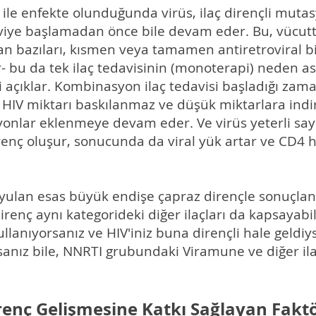
V ile enfekte olunduğunda virüs, ilaç dirençli mut
aviye başlamadan önce bile devam eder. Bu, vücutta
an bazıları, kısmen veya tamamen antiretroviral bi
r- bu da tek ilaç tedavisinin (monoterapi) neden a
 açıklar. Kombinasyon ilaç tedavisi başladığı zaman
er HIV miktarı baskılanmaz ve düşük miktarlara indi
onlar eklenmeye devam eder. Ve virüs yeterli say
direnç oluşur, sonucunda da viral yük artar ve CD4
ulan esas büyük endişe çapraz dirençle sonuçlanm
n direnç aynı kategorideki diğer ilaçları da kapsayab
kullanıyorsanız ve HIV'iniz buna dirençli hale geldiy
anız bile, NNRTI grubundaki Viramune ve diğer ila
renç Gelişmesine Katkı Sağlayan Faktö