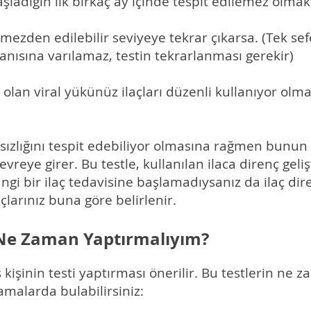
şladığın ilk birkaç ay içinde tespit edilemez olmak
emezden edilebilir seviyeye tekrar çıkarsa. (Tek sef
anısına varılamaz, testin tekrarlanması gerekir)
a olan viral yükünüz ilaçları düzenli kullanıyor o
rısızlığını tespit edebiliyor olmasına rağmen bunu
evreye girer. Bu testle, kullanılan ilaca direnç geli
ngi bir ilaç tedavisine başlamadıysanız da ilaç dire
açlarınız buna göre belirlenir.
i Ne Zaman Yaptırmalıyım?
ş kişinin testi yaptırması önerilir. Bu testlerin ne 
amalarda bulabilirsiniz: