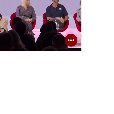
POZİTİF İZ
27 Eyl 2022
2 dakikada okunur