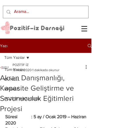
Yazı
Tüm Yazılar
POZİTİF İZ
Tüm Yazılar
10 Haz 2020
1 dakikada okunur
Akran Danışmanlığı,
GÜNCEL
Kapasite Geliştirme ve
MAKALE
Savunuculuk Eğitimleri
POZİTİF HİKAYELER
Projesi
Süresi            : 5 ay / Ocak 2019 – Haziran 
2020