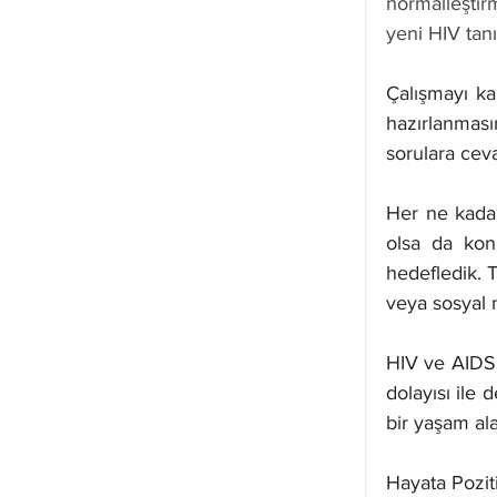
normalleştir
yeni HIV tanı
Çalışmayı ka
hazırlanmasın
sorulara cev
Her ne kadar
olsa da konu
hedefledik. T
veya sosyal 
HIV ve AIDS’e
dolayısı ile 
bir yaşam ala
Hayata Poziti