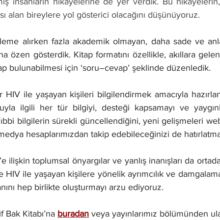
miş insanların hikâyelerine de yer verdik. Bu hikâyelerin, 
sı alan bireylere yol gösterici olacağını düşünüyoruz.
leme alırken fazla akademik olmayan, daha sade ve anlaşıl
a özen gösterdik. Kitap formatını özellikle, akıllara gelen
ap bulunabilmesi için ‘soru–cevap’ şeklinde düzenledik. 
 HIV ile yaşayan kişileri bilgilendirmek amacıyla hazırlanm
yla ilgili her tür bilgiyi, desteği kapsamayı ve yaygınl
ıbbi bilgilerin sürekli güncellendiğini, yeni gelişmeleri web
medya hesaplarımızdan takip edebileceğinizi de hatırlatmak
 ilişkin toplumsal önyargılar ve yanlış inanışları da ortada
de HIV ile yaşayan kişilere yönelik ayrımcılık ve damgalam
nını hep birlikte oluşturmayı arzu ediyoruz.
f Bak Kitabı’na 
buradan
veya yayınlarımız bölümünden ulaş