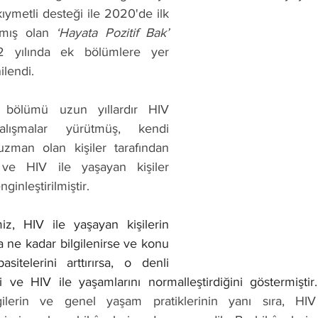
kıymetli desteği ile 2020'de ilk 
lmış olan 
‘Hayata Pozitif Bak’ 
2 yılında ek bölümlere yer 
ilendi. 
 bölümü uzun yıllardır HIV 
alışmalar yürütmüş, kendi 
uzman olan kişiler tarafından 
 ve HIV ile yaşayan kişiler 
ginleştirilmiştir. 
iz, HIV ile yaşayan kişilerin 
 ne kadar bilgilenirse ve konu 
pasitelerini arttırırsa, o denli 
ni ve HIV ile yaşamlarını normalleştirdiğini göstermiştir.
lgilerin ve genel yaşam pratiklerinin yanı sıra, HIV