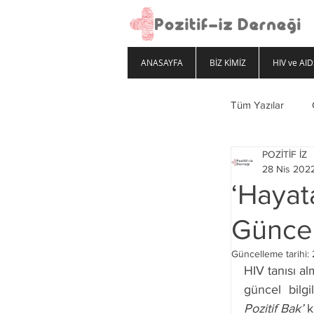
ANASAYFA
BİZ KİMİZ
HIV ve AID
Tüm Yazılar
POZİTİF İZ
28 Nis 202
‘Hayata
Günce
Güncelleme tarihi:
HIV tanısı al
güncel bilg
Pozitif Bak’ 
k