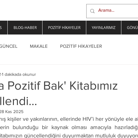
S
BLOG-HABER
POZİTİF HİKAYELER
YAYINLARIMIZ
GÖNÜ
GÜNCEL
MAKALE
POZİTİF HİKAYELER
2
1 dakikada okunur
 Pozitif Bak' Kitabımız
llendi…
28 Kas 2025
mış kişiler ve yakınlarının, ellerinde HIV’i her yönüyle ele a
ilerin bulunduğu bir kaynak olması amacıyla hazırladığ
itabımızın güncellendiğini duyurmaktan mutluluk duyuyor