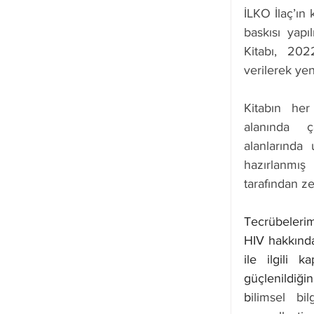
İLKO İlaç’ın 
baskısı yapı
Kitabı, 202
verilerek yen
Kitabın her
alanında ç
alanlarında 
hazırlanmış
tarafından zen
Tecrübelerim
HIV hakkında
ile ilgili ka
güçlenildiği
b
ilimsel bi