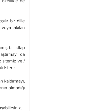
özellikle de 
Ne Demek?
ır bir dille 
 veya takılan 
ış bir kitap 
aştırmayı da 
 sitemiz ve / 
 isteriz.
n kaldırmayı, 
anın olmadığı 
abilirsiniz. 