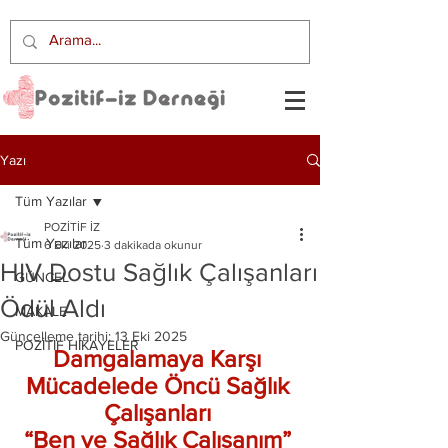
Yazı
Tüm Yazılar
POZİTİF İZ
Tüm Yazılar
6 Eki 2025
3 dakikada okunur
HIV Dostu Sağlık Çalışanları
GÜNCEL
Ödül Aldı
MAKALE
Güncelleme tarihi:
13 Eki 2025
POZİTİF HİKAYELER
Damgalamaya Karşı 
Mücadelede Öncü Sağlık 
Çalışanları 
“Ben ve Sağlık Çalışanım” 