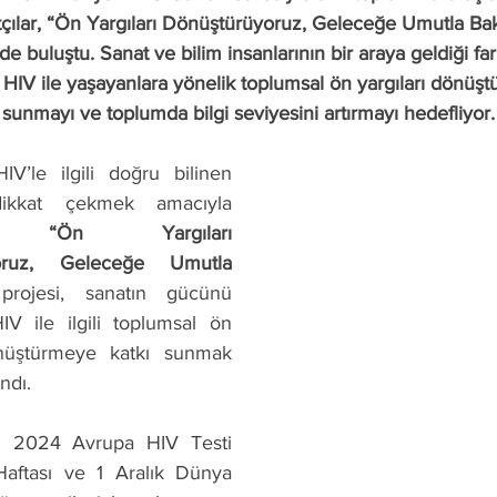
çılar, “Ön Yargıları Dönüştürüyoruz, Geleceğe Umutla Bak
de buluştu. Sanat ve bilim insanlarının bir araya geldiği far
HIV ile yaşayanlara yönelik toplumsal ön yargıları dönüşt
sunmayı ve toplumda bilgi seviyesini artırmayı hedefliyor.
IV’le ilgili doğru bilinen 
dikkat çekmek amacıyla 
lan 
“Ön Yargıları 
oruz, Geleceğe Umutla 
projesi, sanatın gücünü 
IV ile ilgili toplumsal ön 
önüştürmeye katkı sunmak 
ndı.
 2024 Avrupa HIV Testi 
Haftası ve 1 Aralık Dünya 