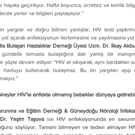
 hayata geçiriliyor. Hafta boyunca, ücretsiz ve kimlik bil
lecek yerler ve bilgileri paylaşılıyor.”   
 ön yargılar ve doğru bilinen yanlışlar,
HIV testi yaptır
 yol açarak enfeksiyonun ilerlemesine ve yayılmasına yol 
lla Bulaşan Hastalıklar Derneği Üyesi Uzm. Dr. İlkay Akbu
gündelik temasla bulaştığına dair yanlış bir inanışın
e şöyle devam ediyor: “HIV el sıkışarak, aynı bardaktan su 
a havluyu kullanarak bulaşmaz. Bu ön yargıları aşıp do
alıyız.”
bireyler HIV’le enfekte olmamış bebekler dünyaya getirebil
runma ve Eğitim Derneği & Güneydoğu Nöroloji İnfeksi
 Dr. Yeşim Taşova 
ise
HIV enfeksiyonunda en savunm
uğunu söylüyor. Tanısını bilmeyen ve tedavi almayan HIV