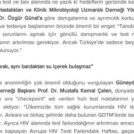
 test ve tanı alanında ne yazık ki hedeflerin gerisinde kal
astalıkları ve Klinik Mikrobiyoloji Uzmanlık Derneği Yö
Dr. Özgür Günal’a 
göre damgalanma ve ayrımcılık korkus
ve tedaviye başlamanın önünde önemli bir engel: “Tanıdaki
sorunlarını aşmak için gönüllü danışmanlık ve test me
ının artırılması gerekiyor. Ancak Türkiye’de sadece beş 
lunuyor.”
şarak, aynı bardaktan su içerek bulaşmaz”
da anonimliğin çok önemli olduğunu vurgulayan 
Güneydo
Derneği Başkanı Prof. Dr. Mustafa Kemal Çelen, 
dünyada
ı sıra “checkpoint” adı verilen hızlı test noktalarının ya
e ekliyor: 
“Ülkemizde tüm sağlık kurumlarında HIV testi
mir, Ankara ve birkaç şehirde daha bulunan GDTM’lerde is
or. Ayrıca HIV alanında test farkındalığının artırılması amac
nı kapsayan Avrupa HIV Testi Farkındalık Haftası, geçen