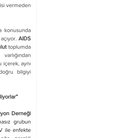
gisi vermeden 
ma konusunda 
açıyor. 
AIDS 
lut 
toplumda 
 varlığından 
içerek, aynı 
ğru bilgiyi 
iyorlar”
yon Derneği 
asız grubun 
 ile enfekte 