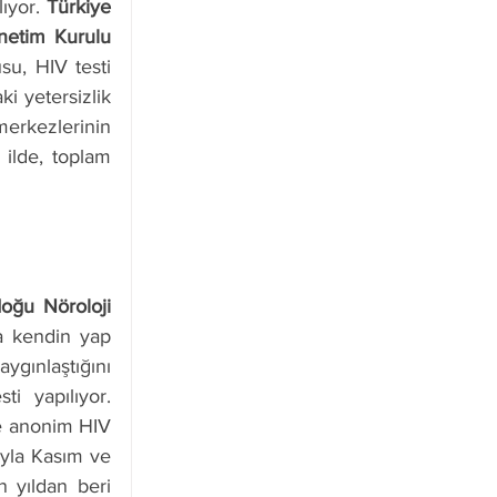
ıyor.
 Türkiye 
netim Kurulu 
u, HIV testi 
 yetersizlik 
rkezlerinin 
ilde, toplam 
ğu Nöroloji 
 kendin yap 
ygınlaştığını 
 yapılıyor. 
e anonim HIV 
ıyla Kasım ve 
 yıldan beri 