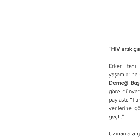
“
HIV artık ça
Erken tanı 
yaşamlarına 
Derneği
Baş
göre dünyada
paylaştı: “Tü
verilerine gö
geçti.”
Uzmanlara gö