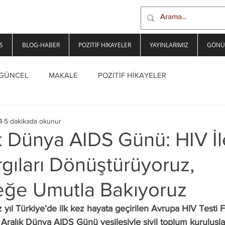
S
BLOG-HABER
POZİTİF HİKAYELER
YAYINLARIMIZ
GÖNÜ
GÜNCEL
MAKALE
POZİTİF HİKAYELER
4
5 dakikada okunur
k Dünya AIDS Günü: HIV İle 
gıları Dönüştürüyoruz,
ğe Umutla Bakıyoruz
 yıl Türkiye’de ilk kez hayata geçirilen Avrupa HIV Testi F
 Aralık Dünya AIDS Günü vesilesiyle sivil toplum kuruluşla