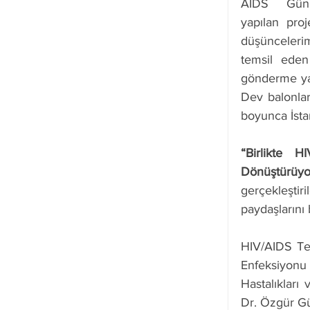
AIDS Günü 
yapılan
proj
düşüncelerim
temsil eden 
gönderme yap
Dev balonlar
boyunca İsta
“Birlikte H
Dönüştürüyo
gerçekleştiri
paydaşlarını 
HIV/AIDS Ted
Enfeksiyon
Hastalıkları
Dr. Özgür Gü