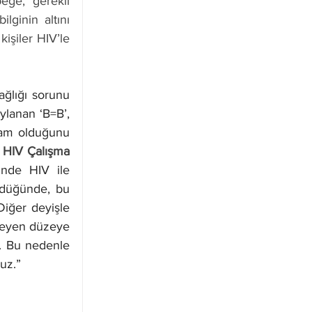
ğe, gerekli 
lginin altını 
işiler HIV’le 
ğlığı sorunu 
lanan ‘B=B’, 
ram olduğunu 
i HIV Çalışma 
inde HIV ile 
ldüğünde, bu 
Diğer deyişle 
emeyen düzeye 
r. Bu nedenle 
uz.”