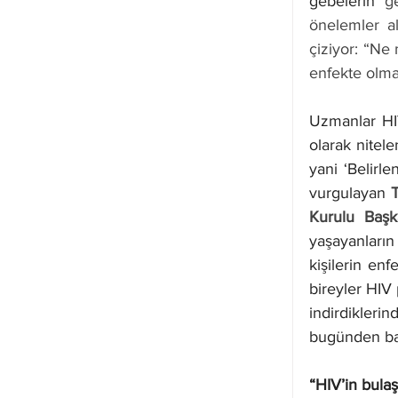
gebelerin 
g
önelemler alı
çiziyor: “Ne 
enfekte olma
Uzmanlar HIV
olarak nitel
yani ‘Belirl
vurgulayan
 
Kurulu Başk
yaşayanların
kişilerin enf
bireyler HIV 
indirdiklerin
bugünden baş
“HIV’in bulaşm