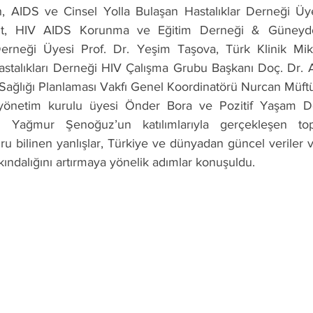
, AIDS ve Cinsel Yolla Bulaşan Hastalıklar Derneği Üye
lut, HIV AIDS Korunma ve Eğitim Derneği & Güneydoğ
erneği Üyesi Prof. Dr. Yeşim Taşova, Türk Klinik Mikr
astalıkları Derneği HIV Çalışma Grubu Başkanı Doç. Dr. 
 Sağlığı Planlaması Vakfı Genel Koordinatörü Nurcan Müftüo
yönetim kurulu üyesi Önder Bora ve Pozitif Yaşam De
ü Yağmur Şenoğuz’un katılımlarıyla gerçekleşen top
u bilinen yanlışlar, Türkiye ve dünyadan güncel veriler ve 
ındalığını artırmaya yönelik adımlar konuşuldu.