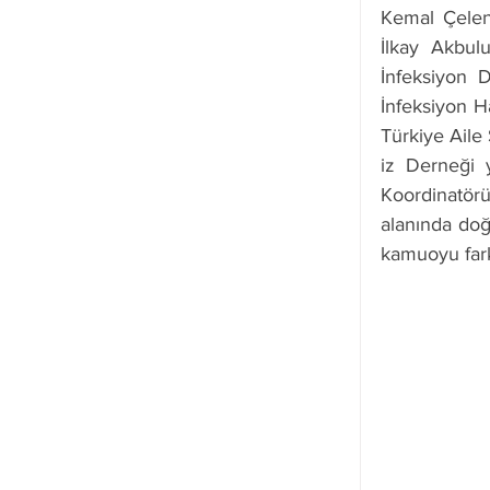
Kemal Çelen
İlkay Akbu
İnfeksiyon D
İnfeksiyon H
Türkiye Aile
iz Derneği 
Koordinatör
alanında doğr
kamuoyu fark