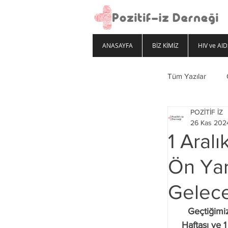
ANASAYFA
BİZ KİMİZ
HIV ve AID
Tüm Yazılar
POZİTİF İZ
26 Kas 202
1 Aralı
Ön Yar
Gelece
Geçtiğimiz
Haftası ve 1