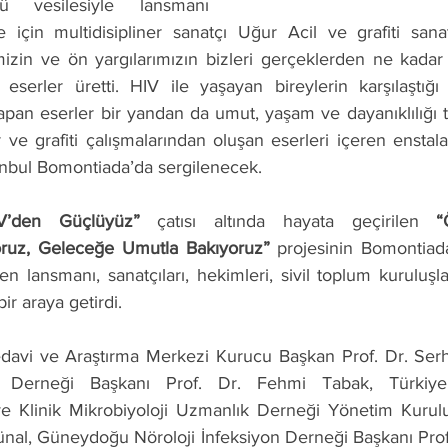
vesilesiyle lansmanı 
e için multidisipliner sanatçı Uğur Acil ve grafiti sana
izin ve ön yargılarımızın bizleri gerçeklerden ne kadar s
eserler üretti. HIV ile yaşayan bireylerin karşılaştığı 
an eserler bir yandan da umut, yaşam ve dayanıklılığı te
 ve grafiti çalışmalarından oluşan eserleri içeren enstalas
nbul Bomontiada’da sergilenecek.
IV’den Güçlüyüz”
 çatısı altında hayata geçirilen 
“
ruz, Geleceğe Umutla Bakıyoruz”
 projesinin Bomontiad
len lansmanı, sanatçıları, hekimleri, sivil toplum kuruluşla
bir araya getirdi.
avi ve Araştırma Merkezi Kurucu Başkan Prof. Dr. Serh
u Derneği Başkanı Prof. Dr. Fehmi Tabak, Türkiye 
 ve Klinik Mikrobiyoloji Uzmanlık Derneği Yönetim Kurulu
nal, Güneydoğu Nöroloji İnfeksiyon Derneği Başkanı Prof.