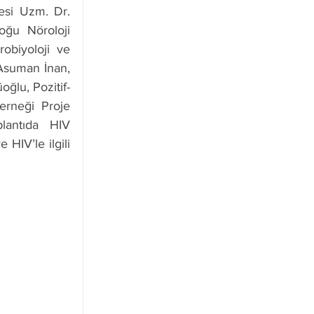
si Uzm. Dr. 
u Nöroloji 
obiyoloji ve 
Asuman İnan, 
ğlu, Pozitif-
rneği Proje 
lantıda HIV 
HIV’le ilgili 