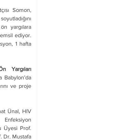
Ne Demek?
tçısı Somon, 
oyutladığını 
ön yargılara 
msil ediyor. 
yon, 1 hafta 
Ön Yargıları 
a Babylon’da 
rını ve proje 
at Ünal, HIV 
Enfeksiyon 
 Üyesi Prof. 
 Dr. Mustafa 