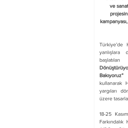
ve sanat
projesin
kampanyası, 
Türkiye’de H
yanlışlara 
başlatı
Dönüştürüy
Bakıyoruz”
 
kullanarak H
yargıları d
üzere tasarla
18-25 Kasım
Farkındalık 