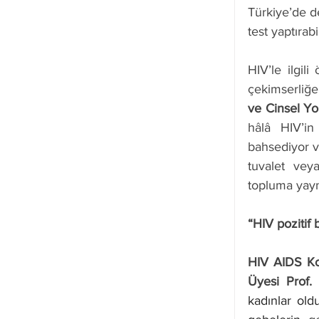
Türkiye’de de
test yaptırabi
HIV’le ilgili
çekimserliğe
ve Cinsel Yo
hâlâ HIV’in 
bahsediyor v
tuvalet vey
topluma yaym
“HIV pozitif 
HIV AIDS Ko
Üyesi Prof.
kadınlar old