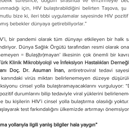
ebelik süresince, doğum sırasında ve emzirmeyle bebe
nmadığı için, HIV bulaştırabildiğini belirten Taşova, şu bi
mutlu bize ki, ileri tıbbi uygulamalar sayesinde HIV pozitif k
mış bebekler dünyaya getirebiliyorlar.”
’i, bir pandemi olarak tüm dünyayı etkileyen bir halk sa
endiriyor. Dünya Sağlık Örgütü tarafından resmi olarak onay
enemeyen = Bulaş(tır)mayan’ ilkesinin çok önemli bir kav
Türk Klinik Mikrobiyoloji ve İnfeksiyon Hastalıkları Derneğ
anı Doç. Dr. Asuman İnan, 
antiretroviral tedavi sayes
 kanındaki virüs miktarı belirlenemeyen düzeye düşürü
eksiyonu cinsel yolla bulaştıramayacaklarını vurguluyor: “
pozitif durumlarını bilip tedaviyle viral yüklerini belirlen
de bu kişilerin HIV’i cinsel yolla bulaştırma olasılığı yoktu
layarak test farkındalığını ülkemizde artırmayı önemsiyor
a yollarıyla ilgili yanlış bilgiler hala yaygın”