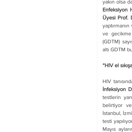
yakın olsa da
Enfeksiyon H
Üyesi Prof. 
yaptırmanın 
ve gecikme 
(GDTM) sayıs
altı GDTM bu
“HIV el sıkı
HIV tanısın
İnfeksiyon 
testlerin yan
belirtiyor v
İstanbul, İz
testi yapılıy
Mayıs ayları