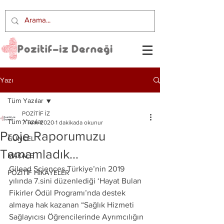
Yazı
Tüm Yazılar
POZİTİF İZ
Tüm Yazılar
7 Tem 2020
1 dakikada okunur
Proje Raporumuzu
GÜNCEL
Tamamladık…
MAKALE
Gilead Sciences Türkiye’nin 2019 
POZİTİF HİKAYELER
yılında 7.sini düzenlediği ‘Hayat Bulan 
Fikirler Ödül Programı’nda destek 
almaya hak kazanan “Sağlık Hizmeti 
Sağlayıcısı Öğrencilerinde Ayrımcılığın 