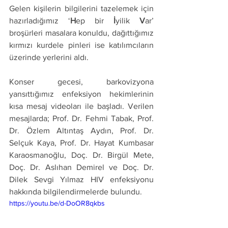
Gelen kişilerin bilgilerini tazelemek için 
hazırladığımız ‘
H
ep bir 
İ
yilik 
V
ar’  
broşürleri masalara konuldu, dağıttığımız 
kırmızı kurdele pinleri ise katılımcıların 
üzerinde yerlerini aldı. 
Konser gecesi, barkovizyona 
yansıttığımız enfeksiyon hekimlerinin 
kısa mesaj videoları ile başladı. Verilen 
mesajlarda; Prof. Dr. Fehmi Tabak, Prof. 
Dr. Özlem Altıntaş Aydın, Prof. Dr. 
Selçuk Kaya, Prof. Dr. Hayat Kumbasar 
Karaosmanoğlu, Doç. Dr. Birgül Mete, 
Doç. Dr. Aslıhan Demirel ve Doç. Dr. 
Dilek Sevgi Yılmaz HIV enfeksiyonu 
hakkında bilgilendirmelerde bulundu.
https://youtu.be/d-DoOR8qkbs