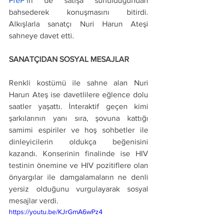
PreP
’in de satışa sunulduğundan 
bahsederek konuşmasını bitirdi. 
Alkışlarla sanatçı Nuri Harun Ateşi 
sahneye davet etti. 
SANATÇIDAN SOSYAL MESAJLAR 
Renkli kostümü ile sahne alan Nuri 
Harun Ateş ise davetlilere eğlence dolu 
saatler yaşattı. İnteraktif geçen kimi 
şarkılarının yanı sıra, şovuna kattığı 
samimi espiriler ve hoş sohbetler ile 
dinleyicilerin oldukça beğenisini 
kazandı. Konserinin finalinde ise HIV 
testinin önemine ve HIV pozitiflere olan 
önyargılar ile damgalamaların ne denli 
yersiz olduğunu vurgulayarak sosyal 
mesajlar verdi. 
https://youtu.be/KJrGmA6wPz4