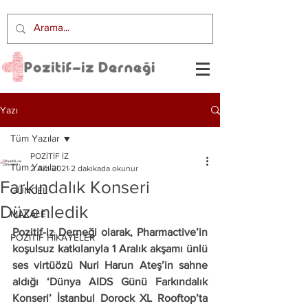
Yazı
Tüm Yazılar
POZİTİF İZ
Tüm Yazılar
2 Ara 2021
2 dakikada okunur
Farkındalık Konseri
GÜNCEL
Düzenledik
MAKALE
Pozitif-iz Derneği olarak, Pharmactive’in 
POZİTİF HİKAYELER
koşulsuz katkılarıyla 1 Aralık akşamı ünlü 
ses virtüözü Nuri Harun Ateş’in sahne 
aldığı ‘Dünya AIDS Günü Farkındalık 
Konseri’ İstanbul Dorock XL Rooftop’ta 