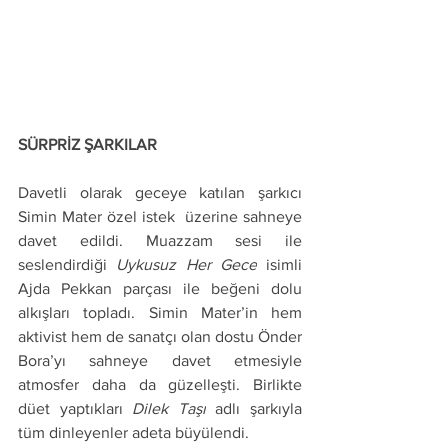
SÜRPRİZ ŞARKILAR
Davetli olarak geceye katılan şarkıcı 
Simin Mater özel istek  üzerine sahneye 
davet edildi. Muazzam sesi ile 
seslendirdiği 
Uykusuz Her Gece
 isimli 
Ajda Pekkan parçası ile beğeni dolu 
alkışları topladı. Simin Mater’in hem 
aktivist hem de sanatçı olan dostu Önder 
Bora’yı sahneye davet etmesiyle 
atmosfer daha da güzelleşti. Birlikte 
düet yaptıkları 
Dilek Taşı
 adlı şarkıyla 
tüm dinleyenler adeta büyülendi. 