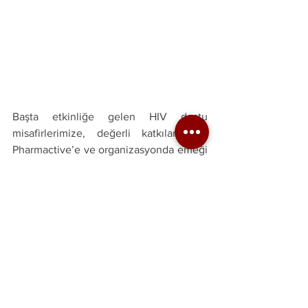
Başta etkinliğe gelen HIV dostu 
misafirlerimize, değerli katkıları için 
Pharmactive’e ve organizasyonda emeği 
geçen tüm gönüllerimize çok teşekkür 
ederiz. 