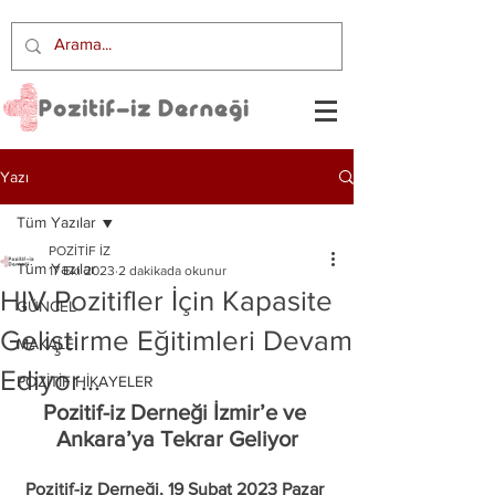
Yazı
Tüm Yazılar
POZİTİF İZ
Tüm Yazılar
17 Eki 2023
2 dakikada okunur
HIV Pozitifler İçin Kapasite
GÜNCEL
Geliştirme Eğitimleri Devam
MAKALE
Ediyor…
POZİTİF HİKAYELER
Pozitif-iz Derneği İzmir’e ve 
Ankara’ya Tekrar Geliyor
Pozitif-iz Derneği, 19 Şubat 2023 Pazar 