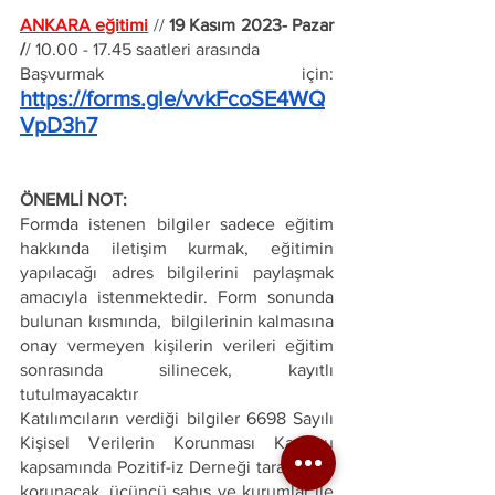
ANKARA eğitimi
// 
19 Kasım 2023- Pazar 
/
/ 10.00 - 17.45 saatleri arasında
Başvurmak için:
https://forms.gle/vvkFcoSE4WQ
VpD3h7
ÖNEMLİ NOT: 
Formda istenen bilgiler sadece eğitim 
hakkında iletişim kurmak, eğitimin 
yapılacağı adres bilgilerini paylaşmak 
amacıyla istenmektedir. Form sonunda 
bulunan kısmında,  bilgilerinin kalmasına 
onay vermeyen kişilerin verileri eğitim 
sonrasında silinecek, kayıtlı 
tutulmayacaktır
Katılımcıların verdiği bilgiler 6698 Sayılı 
Kişisel Verilerin Korunması Kanunu 
kapsamında Pozitif-iz Derneği tarafından 
korunacak, üçüncü şahıs ve kurumlar ile 