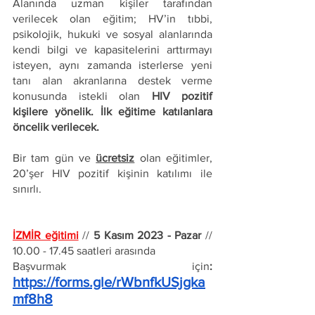
Alanında uzman kişiler tarafından 
verilecek olan eğitim; HV’in tıbbi, 
psikolojik, hukuki ve sosyal alanlarında 
kendi bilgi ve kapasitelerini arttırmayı 
isteyen, aynı zamanda isterlerse yeni 
tanı alan akranlarına destek verme 
konusunda istekli olan 
HIV pozitif 
kişilere yönelik. İlk eğitime katılanlara 
öncelik verilecek. 
Bir tam gün ve 
ücretsiz
 olan eğitimler, 
20’şer HIV pozitif kişinin katılımı ile 
sınırlı.
İZMİR eğitimi
 // 
5 Kasım 2023 - Pazar
 // 
10.00 - 17.45 saatleri arasında
Başvurmak için
: 
https://forms.gle/rWbnfkUSjgka
mf8h8