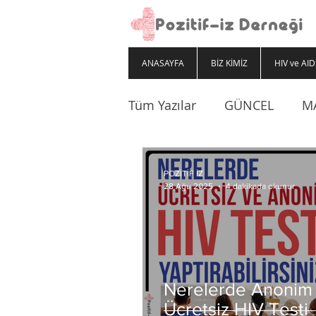
ANASAYFA
BİZ KİMİZ
HIV ve AID
Tüm Yazılar
GÜNCEL
M
POZİTİF İZ
4 dakikada okunur
28 Ağu 2025
Nerelerde Anonim
Ücretsiz HIV Testi