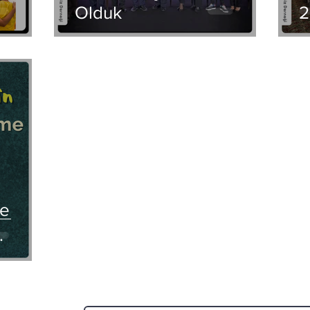
Olduk
2
me
…