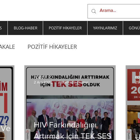
S
BLOG-HABER
POZİTİF HİKAYELER
YAYINLARIMIZ
GÖNÜ
AKALE
POZİTİF HİKAYELER
POZİTİF İZ
PO
2 Ara 2022
2 dakikada okunur
29
HIV Farkındalığını
 Ve
Artırmak İçin TEK SES
U