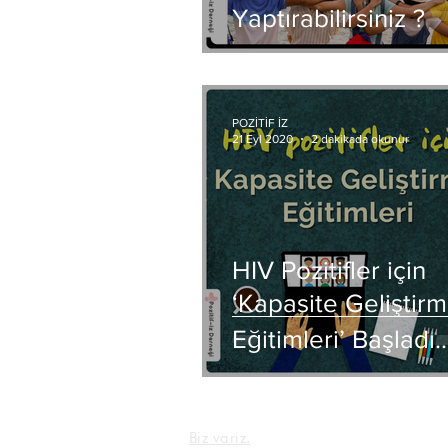
Yaptırabilirsiniz ?
POZİTİF İZ
21 Eyl 2020
2 dakikada okunur
HIV Pozitifler için
‘Kapasite Geliştir
Eğitimleri’ Başladı
Biz varız.