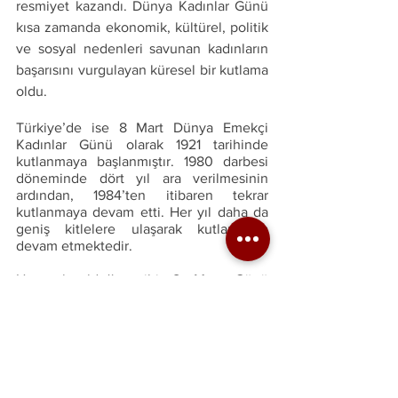
resmiyet kazandı. Dünya Kadınlar Günü 
kısa zamanda ekonomik, kültürel, politik 
ve sosyal nedenleri savunan kadınların 
başarısını vurgulayan küresel bir kutlama 
oldu. 
Türkiye’de ise 8 Mart Dünya Emekçi 
Kadınlar Günü olarak 1921 tarihinde 
kutlanmaya başlanmıştır. 1980 darbesi 
döneminde dört yıl ara verilmesinin 
ardından, 1984’ten itibaren tekrar 
kutlanmaya devam etti. Her yıl daha da 
geniş kitlelere ulaşarak kutlanmaya 
devam etmektedir. 
Her yıl olduğu gibi 8 Mart Günü 
toplumsal yaşamda eşitliğin sağlanması 
için kadınların 
sorunlarına 
dikkat 
çekiliyor.