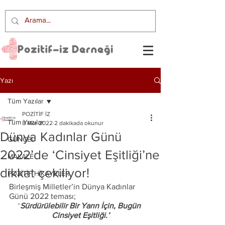
Yazı
Tüm Yazılar
POZİTİF İZ
Tüm Yazılar
8 Mar 2022
2 dakikada okunur
Dünya Kadınlar Günü
GÜNCEL
2022’de ‘Cinsiyet Eşitliği’ne
MAKALE
dikkat çekiliyor!
POZİTİF HİKAYELER
Birleşmiş Milletler’in Dünya Kadınlar 
Günü 2022 teması; 
‘
Sürdürülebilir Bir Yarın İçin, Bugün 
Cinsiyet Eşitliği.’