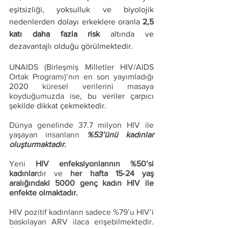
eşitsizliği, yoksulluk ve biyolojik 
nedenlerden dolayı erkeklere oranla 
2,5 
katı daha fazla risk
 altında ve 
dezavantajlı olduğu görülmektedir. 
UNAIDS (Birleşmiş Milletler HIV/AIDS 
Ortak Programı)’nın en son yayımladığı 
2020 küresel verilerini masaya 
koyduğumuzda ise
, bu veriler çarpıcı 
şekilde dikkat çekmektedir.
Dünya genelinde 37.7 milyon HIV ile 
yaşayan insanların 
%53’ünü kadınlar 
oluşturmaktadır. 
Yeni 
HIV enfeksiyonlarının %50’si 
kadınlar
dır ve 
her hafta 15-24 yaş 
aralığındaki 5000 genç kadın HIV ile 
enfekte olmaktadır.
HIV pozitif kadınların sadece %79’u HIV’i 
baskılayan ARV ilaca erişebilmektedir. 