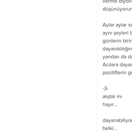
verme diyorla
düşünüyoru
Aylar aylar s
aynı şeyleri
günlerin bir
dayanıklılığı
yandan da da
Acılara daya
pozitiflerin 
-3-
alıştık mı
hayır…
dayanabiliy
belki…