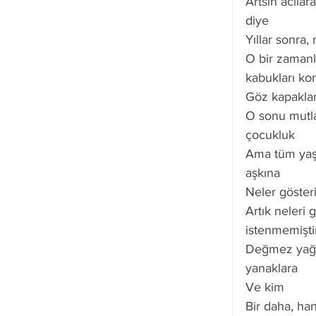
Artsın acılara
diye
Yıllar sonra
O bir zamanl
kabukları ko
Göz kapaklar
O sonu mutlak
çocukluk
Ama tüm yaş
aşkına
Neler gösteril
Artık neleri 
istenmemiştir
Değmez yağm
yanaklara
Ve kim
Bir daha, ha