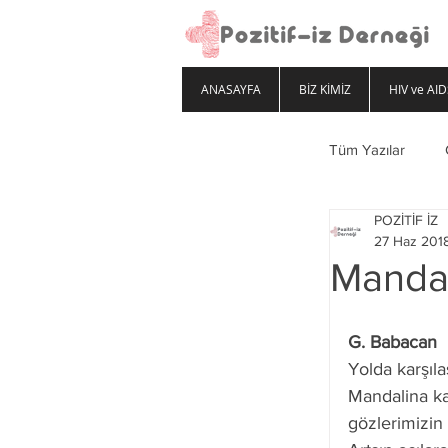
ANASAYFA
BİZ KİMİZ
HIV ve AID
Tüm Yazılar
POZİTİF İZ
27 Haz 201
Mandal
G. Babacan
Yolda karşıla
Mandalina ka
gözlerimizin