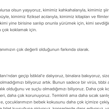
ursa olsun yaşıyoruz, kimimiz kahkahalarıyla, kimimiz şiirl
yle, kimimiz fiziksel acılarıyla, kimimiz kitapları ve filmleri
kimi yine birisine sarılıp onunla yürümek için, kimi sevdiğ
 çok koklamak için.
ımızın çok değerli olduğunun farkında olarak.
ı'ndan geçip İstiklal'e dalıyoruz, binalara bakıyoruz, siz
lmadığımızı biliyoruz artık. Bunun sadece bir virüs, tıbbi 
talık olduğunu ve suçlu olmadığımızı biliyoruz. Daha çok k
leri, daha çok korunuyoruz. Temkinli ama daha sıcak sarılı
ze, çocuklarımızın bebek kokusunu daha çok içimize çekiy
nde bilet kuyruğuna giriyoruz, konserlerde dans ediyoruz, 