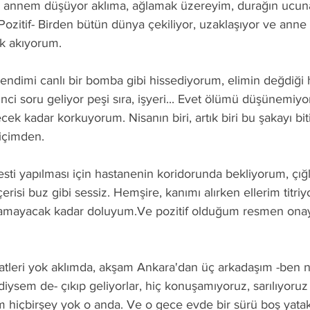
k annem düşüyor aklıma, ağlamak üzereyim, durağın ucun
-Pozitif- Birden bütün dünya çekiliyor, uzaklaşıyor ve anne
ık akıyorum. 
ndimi canlı bir bomba gibi hissediyorum, elimin değdiği 
inci soru geliyor peşi sıra, işyeri... Evet ölümü düşünemi
 kadar korkuyorum. Nisanın biri, artık biri bu şakayı biti
içimden.
ti yapılması için hastanenin koridorunda bekliyorum, çığlı
içerisi buz gibi sessiz. Hemşire, kanımı alırken ellerim titriy
şamayacak kadar doluyum.Ve pozitif olduğum resmen onay
tleri yok aklımda, akşam Ankara'dan üç arkadaşım -ben n
ysem de- çıkıp geliyorlar, hiç konuşamıyoruz, sarılıyoruz 
 hiçbirşey yok o anda. Ve o gece evde bir sürü boş yata