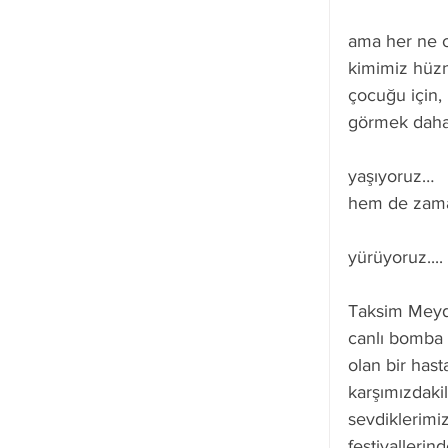
ama her ne ol
kimimiz hüznü
çocuğu için, 
görmek daha
yaşıyoruz…
hem de zaman
yürüyoruz....
Taksim Meydan
canlı bomba o
olan bir has
karşımızdaki
sevdiklerimi
festivalleri