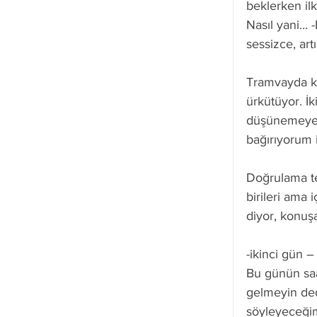
beklerken il
Nasıl yani… 
sessizce, art
Tramvayda ke
ürkütüyor. İk
düşünemeyecek
bağırıyorum 
Doğrulama tes
birileri ama 
diyor, konu
-ikinci gün –
Bu günün saa
gelmeyin dedi
söyleyeceğim