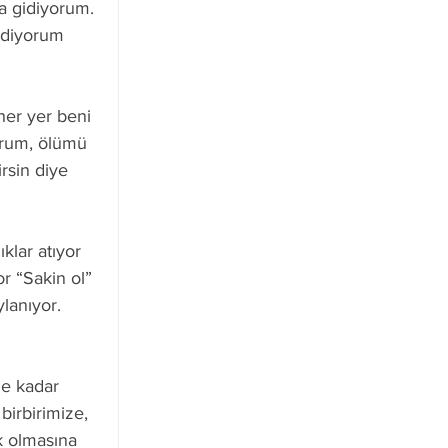
a gidiyorum. 
 diyorum 
her yer beni 
yorum, ölümü 
rsin diye 
klar atıyor 
or “Sakin ol” 
lanıyor.
e kadar 
birbirimize, 
k olmasına 