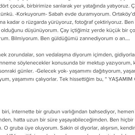
ört çocuk, birbirimize sarılarak yer yatağında yatıyoruz. 
çünkü. -Korkuyorum- Sabah evde duramıyorum. Ortaköy’d
’na kadar o rüzgarda yürüyoruz, fotoğraf çektiriyoruz. Ben
m olduğunu düşünüyorum. Çay içtiğimiz yerde küçük bir ç
rum. Bilmiyorum. Ben güldüğümü zannediyorum o an....
 zorundalar, son vedalaşma diyorum içimden, gidiyorlar
nneme söylenecekler konusunda bir mektup yazıyorum, ki
sonraki günler. -Gelecek yok- yaşamımı dağıtıyorum, yaşa
yum, yaşamımı çalıyorlar. Tek hissettiğim bu, “ YAŞAMI
 biri, internette bir grubun varlığından bahsediyor, hemen
en, hatta uzun bir süre yaşayabileceğimden. Ben hiçbir 
O gruba üye oluyorum. Sakin ol diyorlar, alışırsın, kendin