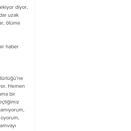
kiyor diyor, 
dar uzak 
ar, ölüme 
ir haber 
üdürlüğü’ne 
iyor. Hemen 
ama bir 
eçtiğimiz 
uşamıyorum, 
müyorum, 
ramvayı 