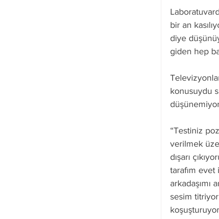
Laboratuvard
bir an kasıl
diye düşünüy
giden hep baş
Televizyonl
konusuydu sa
düşünemiyo
“Testiniz poz
verilmek üzer
dışarı çıkıy
tarafım evet 
arkadaşımı a
sesim titriy
koşuşturuyor