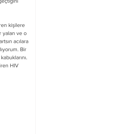
eçtiğini 
en kişilere 
r yalan ve o 
tsın acılara 
lıyorum. Bir 
abuklarını. 
iren HIV 