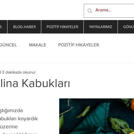
S
BLOG-HABER
POZİTİF HİKAYELER
YAYINLARIMIZ
GÖNÜ
GÜNCEL
MAKALE
POZİTİF HİKAYELER
8
3 dakikada okunur
ina Kabukları
ştığımızda
bukları koyardık 
 üzerine