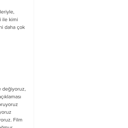
eriyle, 
 ile kimi 
ini daha çok 
e değiyoruz, 
açıklaması 
oruyoruz 
yoruz 
oruz. Film 
yağmur 