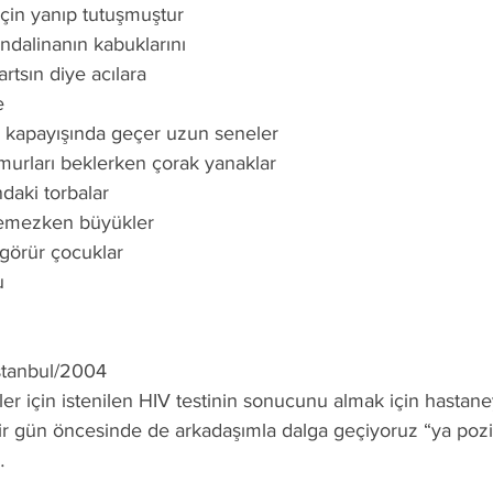
çin yanıp tutuşmuştur
ndalinanın kabuklarını
artsın diye acılara
e
 kapayışında geçer uzun seneler
urları beklerken çorak yanaklar
ndaki torbalar
emezken büyükler
görür çocuklar
u
istanbul/2004
ler için istenilen HIV testinin sonucunu almak için hastan
ir gün öncesinde de arkadaşımla dalga geçiyoruz “ya poziti
…