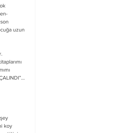
Çok 
en-
 son 
ocuğa uzun 
. 
taplarımı 
mımı 
M ÇALINDI”…
 
şey 
i koy 