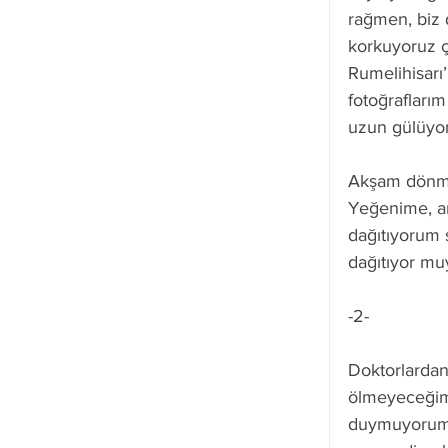
rağmen, biz d
korkuyoruz 
Rumelihisarı
fotoğrafları
uzun gülüyo
Akşam dönmek
Yeğenime, a
dağıtıyorum 
dağıtıyor mu
-2-
Doktorlardan
ölmeyeceğimd
duymuyorum. 