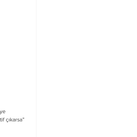
Ne Demek?
eye 
f çıkarsa” 