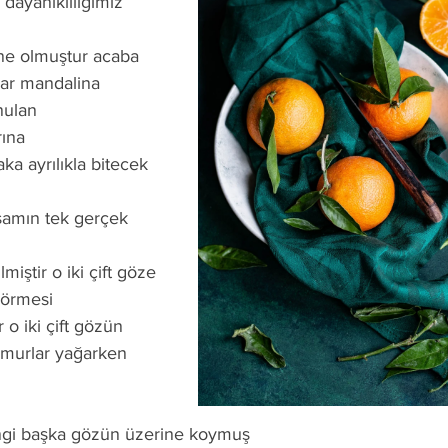
 dayanıklılığımız 
, ne olmuştur acaba
ar mandalina 
nulan
ına
a ayrılıkla bitecek 
amın tek gerçek 
miştir o iki çift göze
görmesi 
 o iki çift gözün
urlar yağarken 
ngi başka gözün üzerine koymuş