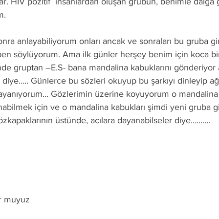
r. HIV pozitif  insanlardan oluşan grubun, benimle dalga g
m.
onra anlayabiliyorum onları ancak ve sonraları bu gruba gir
 ben söylüyorum. Ama ilk günler herşey benim için koca bi
inde gruptan –E.S- bana mandalina kabuklarını gönderiyor ar
n diye….. Günlerce bu sözleri okuyup bu şarkıyı dinleyip ağ
yanıyorum... Gözlerimin üzerine koyuyorum o mandalina k
nabilmek için ve o mandalina kabukları şimdi yeni gruba g
gözkapaklarının üstünde, acılara dayanabilseler diye……….
or muyuz