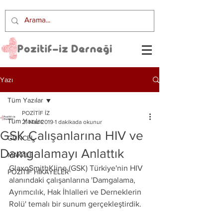
Yazı
Tüm Yazılar
POZİTİF İZ
Tüm Yazılar
21 Haz 2019
1 dakikada okunur
GSK Çalışanlarına HIV ve
GÜNCEL
Damgalamayı Anlattık
MAKALE
GlaxoSmithKline (GSK) Türkiye'nin HIV 
POZİTİF HİKAYELER
alanındaki çalışanlarına 'Damgalama, 
Ayrımcılık, Hak İhlalleri ve Derneklerin 
Rolü' temalı bir sunum gerçekleştirdik.